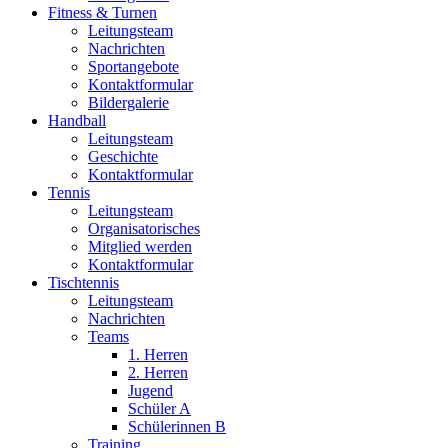
Fitness & Turnen
Leitungsteam
Nachrichten
Sportangebote
Kontaktformular
Bildergalerie
Handball
Leitungsteam
Geschichte
Kontaktformular
Tennis
Leitungsteam
Organisatorisches
Mitglied werden
Kontaktformular
Tischtennis
Leitungsteam
Nachrichten
Teams
1. Herren
2. Herren
Jugend
Schüler A
Schülerinnen B
Training